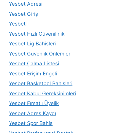
Yesbet Adresi
Yesbet Giriş
Yesbet
Yesbet Hızlı Güvenilirlik
Yesbet Lig Bahisleri
Yesbet Güvenlik Önlemleri
Yesbet Çalma Listesi
Yesbet Erişim Engeli
Yesbet Basketbol Bahisleri
Yesbet Kabul Gereksinimleri
Yesbet Fırsatlı Üyelik
Yesbet Adres Kaydı
Yesbet Spor Bahis