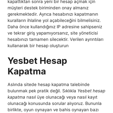
kapattıktan sonra yeni bir hesap açmak için
müşteri destek biriminden onay almanız
gerekmektedir. Ayrıca hesabınızı kapatmanın
kuralların ihlaline yol açabileceğini bilmelisiniz.
Daha önce kullandığınız IP adresine sahipseniz
ve tekrar giriş yapamıyorsanız, site yöneticisi
hesabınızı tamamen silecektir. Verilen ayrıntıları
kullanarak bir hesap oluşturun
Yesbet Hesap
Kapatma
Aslında sitede hesap kapatma talebinde
bulunmak pek pratik değil. Sıklıkla
Yesbet hesap
kapatma
nasıl üye olunacağı veya nasıl kayıt
olunacağı konusunda sorular alıyoruz. Bununla
birlikte, oyun oynayan ve bahis oynayan bazı