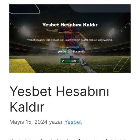
Yesbet Hesabını
Kaldır
Mayıs 15, 2024
yazar
Yesbet