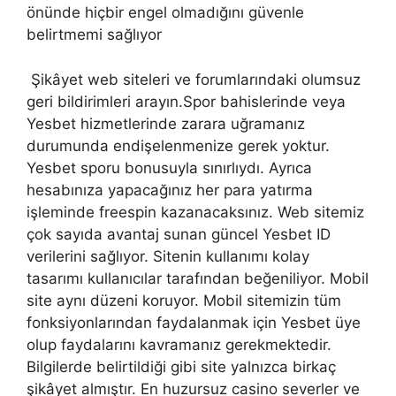
önünde hiçbir engel olmadığını güvenle
belirtmemi sağlıyor
Şikâyet web siteleri ve forumlarındaki olumsuz
geri bildirimleri arayın.Spor bahislerinde veya
Yesbet hizmetlerinde zarara uğramanız
durumunda endişelenmenize gerek yoktur.
Yesbet sporu bonusuyla sınırlıydı. Ayrıca
hesabınıza yapacağınız her para yatırma
işleminde freespin kazanacaksınız. Web sitemiz
çok sayıda avantaj sunan güncel Yesbet ID
verilerini sağlıyor. Sitenin kullanımı kolay
tasarımı kullanıcılar tarafından beğeniliyor. Mobil
site aynı düzeni koruyor. Mobil sitemizin tüm
fonksiyonlarından faydalanmak için Yesbet üye
olup faydalarını kavramanız gerekmektedir.
Bilgilerde belirtildiği gibi site yalnızca birkaç
şikâyet almıştır. En huzursuz casino severler ve