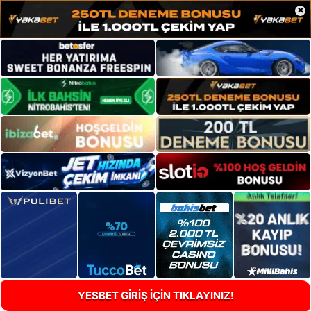
×
YESBET GİRİŞ İÇİN TIKLAYINIZ!