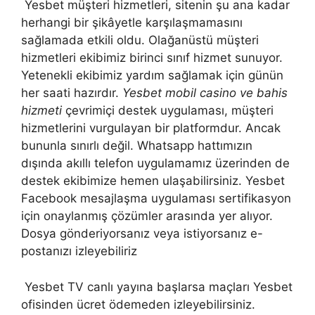
Yesbet müşteri hizmetleri, sitenin şu ana kadar
herhangi bir şikâyetle karşılaşmamasını
sağlamada etkili oldu. Olağanüstü müşteri
hizmetleri ekibimiz birinci sınıf hizmet sunuyor.
Yetenekli ekibimiz yardım sağlamak için günün
her saati hazırdır.
Yesbet mobil casino ve bahis
hizmeti
çevrimiçi destek uygulaması, müşteri
hizmetlerini vurgulayan bir platformdur. Ancak
bununla sınırlı değil. Whatsapp hattımızın
dışında akıllı telefon uygulamamız üzerinden de
destek ekibimize hemen ulaşabilirsiniz. Yesbet
Facebook mesajlaşma uygulaması sertifikasyon
için onaylanmış çözümler arasında yer alıyor.
Dosya gönderiyorsanız veya istiyorsanız e-
postanızı izleyebiliriz
Yesbet TV canlı yayına başlarsa maçları Yesbet
ofisinden ücret ödemeden izleyebilirsiniz.