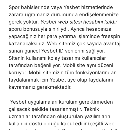
Spor bahislerinde veya Yesbet hizmetlerinde
zarara uğramanız durumunda endişelenmenize
gerek yoktur.
Yesbet web sitesi hesabını kaldır
sporu bonusuyla sınırlıydı. Ayrıca hesabınıza
yapacağınız her para yatırma işleminde freespin
kazanacaksınız. Web sitemiz çok sayıda avantaj
sunan güncel Yesbet ID verilerini sağlıyor.
Sitenin kullanımı kolay tasarımı kullanıcılar
tarafından beğeniliyor. Mobil site aynı düzeni
koruyor. Mobil sitemizin tüm fonksiyonlarından
faydalanmak için Yesbet üye olup faydalarını
kavramanız gerekmektedir.
Yesbet uygulamaları kurulum gerektirmeden
çalışacak şekilde tasarlanmıştır. Teknik
uzmanlar tarafından oluşturulan yazılımların
kullanıcı dostu olduğu kabul edilir (çeşitli web