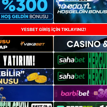
YESBET GİRİŞ İÇİN TIKLAYINIZ!