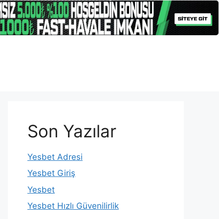
Son Yazılar
Yesbet Adresi
Yesbet Giriş
Yesbet
Yesbet Hızlı Güvenilirlik