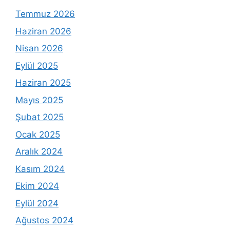
Temmuz 2026
Haziran 2026
Nisan 2026
Eylül 2025
Haziran 2025
Mayıs 2025
Şubat 2025
Ocak 2025
Aralık 2024
Kasım 2024
Ekim 2024
Eylül 2024
Ağustos 2024