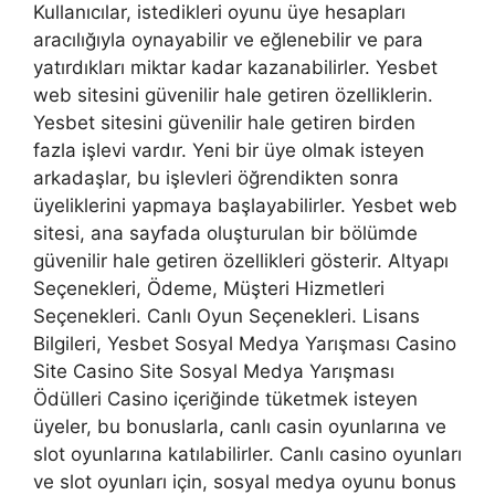
Kullanıcılar, istedikleri oyunu üye hesapları
aracılığıyla oynayabilir ve eğlenebilir ve para
yatırdıkları miktar kadar kazanabilirler. Yesbet
web sitesini güvenilir hale getiren özelliklerin.
Yesbet sitesini güvenilir hale getiren birden
fazla işlevi vardır. Yeni bir üye olmak isteyen
arkadaşlar, bu işlevleri öğrendikten sonra
üyeliklerini yapmaya başlayabilirler. Yesbet web
sitesi, ana sayfada oluşturulan bir bölümde
güvenilir hale getiren özellikleri gösterir. Altyapı
Seçenekleri, Ödeme, Müşteri Hizmetleri
Seçenekleri. Canlı Oyun Seçenekleri. Lisans
Bilgileri, Yesbet Sosyal Medya Yarışması Casino
Site Casino Site Sosyal Medya Yarışması
Ödülleri Casino içeriğinde tüketmek isteyen
üyeler, bu bonuslarla, canlı casin oyunlarına ve
slot oyunlarına katılabilirler. Canlı casino oyunları
ve slot oyunları için, sosyal medya oyunu bonus