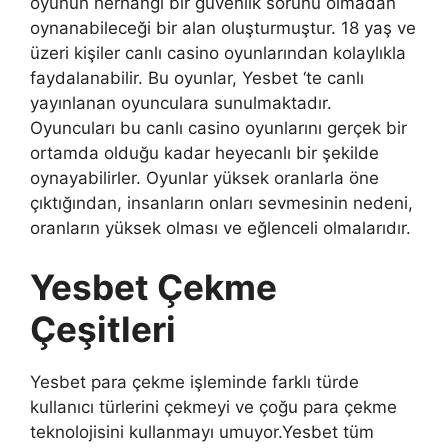
oyunun herhangi bir güvenlik sorunu olmadan
oynanabileceği bir alan oluşturmuştur. 18 yaş ve
üzeri kişiler canlı casino oyunlarından kolaylıkla
faydalanabilir. Bu oyunlar, Yesbet ‘te canlı
yayınlanan oyunculara sunulmaktadır.
Oyuncuları bu canlı casino oyunlarını gerçek bir
ortamda olduğu kadar heyecanlı bir şekilde
oynayabilirler. Oyunlar yüksek oranlarla öne
çıktığından, insanların onları sevmesinin nedeni,
oranların yüksek olması ve eğlenceli olmalarıdır.
Yesbet Çekme
Çeşitleri
Yesbet para çekme işleminde farklı türde
kullanıcı türlerini çekmeyi ve çoğu para çekme
teknolojisini kullanmayı umuyor.Yesbet tüm