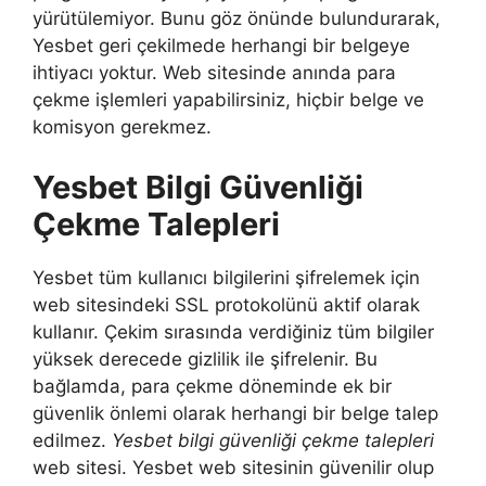
yürütülemiyor. Bunu göz önünde bulundurarak,
Yesbet geri çekilmede herhangi bir belgeye
ihtiyacı yoktur. Web sitesinde anında para
çekme işlemleri yapabilirsiniz, hiçbir belge ve
komisyon gerekmez.
Yesbet Bilgi Güvenliği
Çekme Talepleri
Yesbet tüm kullanıcı bilgilerini şifrelemek için
web sitesindeki SSL protokolünü aktif olarak
kullanır. Çekim sırasında verdiğiniz tüm bilgiler
yüksek derecede gizlilik ile şifrelenir. Bu
bağlamda, para çekme döneminde ek bir
güvenlik önlemi olarak herhangi bir belge talep
edilmez.
Yesbet bilgi güvenliği çekme talepleri
web sitesi. Yesbet web sitesinin güvenilir olup