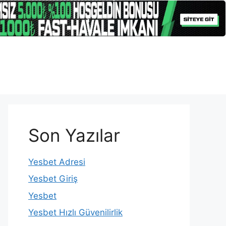
Son Yazılar
Yesbet Adresi
Yesbet Giriş
Yesbet
Yesbet Hızlı Güvenilirlik