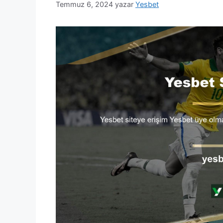
Temmuz 6, 2024
yazar
Yesbet