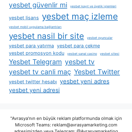
yesbet güvenlir mi
yesbet kayıt ve üyelik i̇şlemleri
yesbet maç izleme
yesbet lisans
yesbet mobil uygulama bağlantıları
yesbet nasil bir site
yesbet oyuncular
yesbet para yatırma
yesbet para çekme
yesbet promosyon kodu
yesbet sanal casino
yesbet sitesi
Yesbet Telegram
yesbet tv
yesbet tv canli maç
Yesbet Twitter
yesbet yeni adres
yesbet twitter hesabı
yesbet yeni adresi
"Avrasya'nın en büyük reklam platformunda olmak için
Microsoft Teams:
reklam@avrasyamarketing.com
adresimizden veya Telegram: @Avrasyamarketing