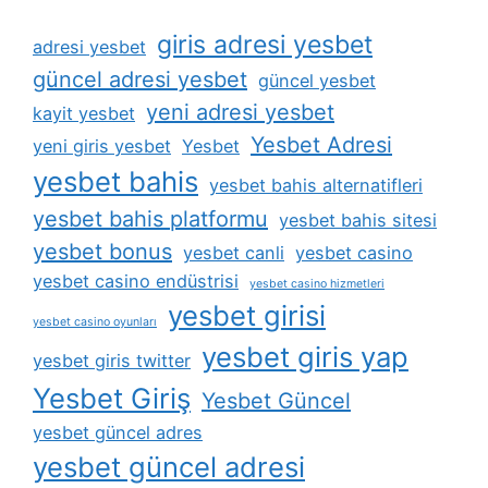
giris adresi yesbet
adresi yesbet
güncel adresi yesbet
güncel yesbet
yeni adresi yesbet
kayit yesbet
Yesbet Adresi
yeni giris yesbet
Yesbet
yesbet bahis
yesbet bahis alternatifleri
yesbet bahis platformu
yesbet bahis sitesi
yesbet bonus
yesbet canli
yesbet casino
yesbet casino endüstrisi
yesbet casino hizmetleri
yesbet girisi
yesbet casino oyunları
yesbet giris yap
yesbet giris twitter
Yesbet Giriş
Yesbet Güncel
yesbet güncel adres
yesbet güncel adresi