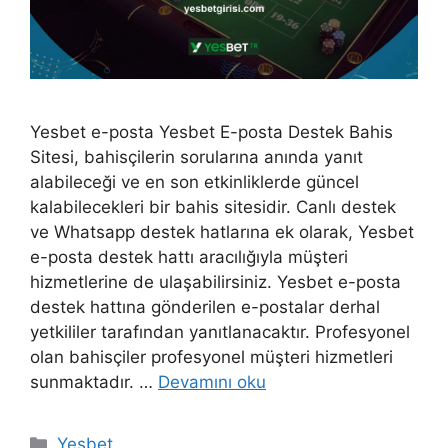
Yesbet e-posta Yesbet E-posta Destek Bahis
Sitesi, bahisçilerin sorularına anında yanıt
alabileceği ve en son etkinliklerde güncel
kalabilecekleri bir bahis sitesidir. Canlı destek
ve Whatsapp destek hatlarına ek olarak, Yesbet
e-posta destek hattı aracılığıyla müşteri
hizmetlerine de ulaşabilirsiniz. Yesbet e-posta
destek hattına gönderilen e-postalar derhal
yetkililer tarafından yanıtlanacaktır. Profesyonel
olan bahisçiler profesyonel müşteri hizmetleri
sunmaktadır. …
Devamını oku
Kategoriler
Yesbet