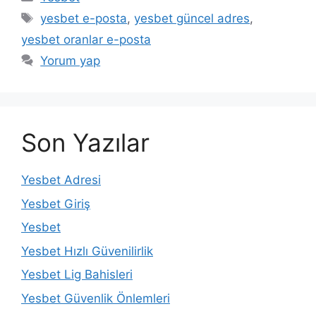
Etiketler
yesbet e-posta
,
yesbet güncel adres
,
yesbet oranlar e-posta
Yorum yap
Son Yazılar
Yesbet Adresi
Yesbet Giriş
Yesbet
Yesbet Hızlı Güvenilirlik
Yesbet Lig Bahisleri
Yesbet Güvenlik Önlemleri