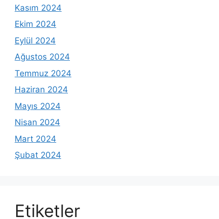
Kasım 2024
Ekim 2024
Eylül 2024
Ağustos 2024
Temmuz 2024
Haziran 2024
Mayıs 2024
Nisan 2024
Mart 2024
Şubat 2024
Etiketler