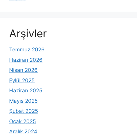
Arşivler
Temmuz 2026
Haziran 2026
Nisan 2026
Eylül 2025
Haziran 2025
Mayıs 2025
Şubat 2025
Ocak 2025
Aralık 2024