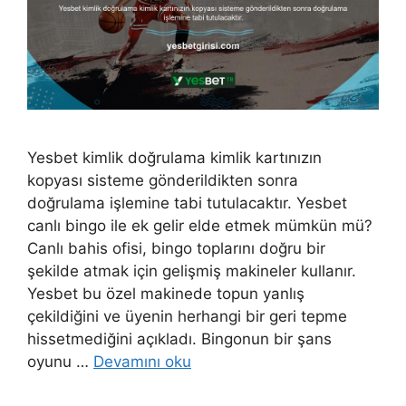
Yesbet kimlik doğrulama kimlik kartınızın
kopyası sisteme gönderildikten sonra
doğrulama işlemine tabi tutulacaktır. Yesbet
canlı bingo ile ek gelir elde etmek mümkün mü?
Canlı bahis ofisi, bingo toplarını doğru bir
şekilde atmak için gelişmiş makineler kullanır.
Yesbet bu özel makinede topun yanlış
çekildiğini ve üyenin herhangi bir geri tepme
hissetmediğini açıkladı. Bingonun bir şans
oyunu …
Devamını oku