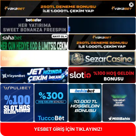
×
YESBET GİRİŞ İÇİN TIKLAYINIZ!