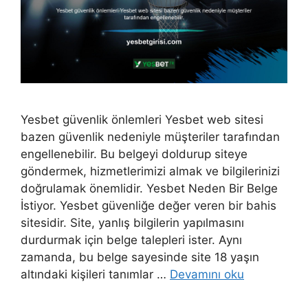
Yesbet güvenlik önlemleri Yesbet web sitesi
bazen güvenlik nedeniyle müşteriler tarafından
engellenebilir. Bu belgeyi doldurup siteye
göndermek, hizmetlerimizi almak ve bilgilerinizi
doğrulamak önemlidir. Yesbet Neden Bir Belge
İstiyor. Yesbet güvenliğe değer veren bir bahis
sitesidir. Site, yanlış bilgilerin yapılmasını
durdurmak için belge talepleri ister. Aynı
zamanda, bu belge sayesinde site 18 yaşın
altındaki kişileri tanımlar …
Devamını oku