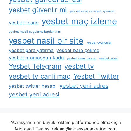
yesbet güvenlir mi
yesbet kayıt ve üyelik i̇şlemleri
yesbet maç izleme
yesbet lisans
yesbet mobil uygulama bağlantıları
yesbet nasil bir site
yesbet oyuncular
yesbet para yatırma
yesbet para çekme
yesbet promosyon kodu
yesbet sanal casino
yesbet sitesi
Yesbet Telegram
yesbet tv
yesbet tv canli maç
Yesbet Twitter
yesbet yeni adres
yesbet twitter hesabı
yesbet yeni adresi
"Avrasya'nın en büyük reklam platformunda olmak için
Microsoft Teams:
reklam@avrasyamarketing.com