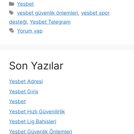
Kategoriler
Yesbet
Etiketler
yesbet güvenlik önlemleri
,
yesbet spor
desteği
,
Yesbet Telegram
Yorum yap
Son Yazılar
Yesbet Adresi
Yesbet Giriş
Yesbet
Yesbet Hızlı Güvenilirlik
Yesbet Lig Bahisleri
Yesbet Güvenlik Önlemleri