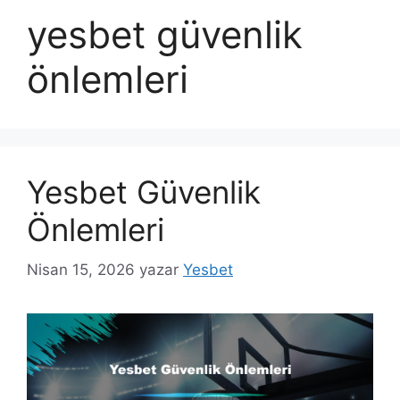
yesbet güvenlik
önlemleri
Yesbet Güvenlik
Önlemleri
Nisan 15, 2026
yazar
Yesbet