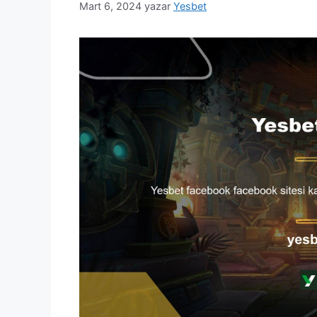
Mart 6, 2024
yazar
Yesbet