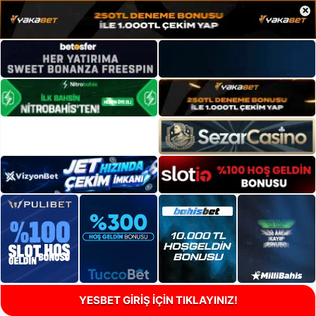
×
YESBET GİRİŞ İÇİN TIKLAYINIZ!