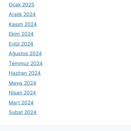
Ocak 2025
Aralık 2024
Kasım 2024
Ekim 2024
Eylül 2024
Ağustos 2024
Temmuz 2024
Haziran 2024
Mayıs 2024
Nisan 2024
Mart 2024
Şubat 2024