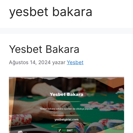
yesbet bakara
Yesbet Bakara
Ağustos 14, 2024
yazar
Yesbet