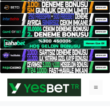
İçeriğe
atla
Menü