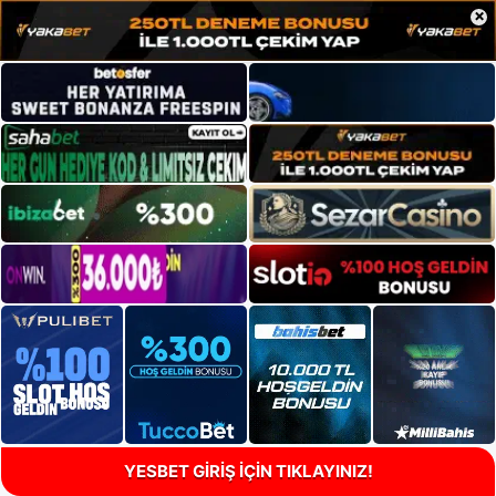
×
YESBET GİRİŞ İÇİN TIKLAYINIZ!