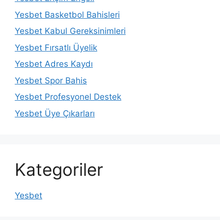
Yesbet Basketbol Bahisleri
Yesbet Kabul Gereksinimleri
Yesbet Fırsatlı Üyelik
Yesbet Adres Kaydı
Yesbet Spor Bahis
Yesbet Profesyonel Destek
Yesbet Üye Çıkarları
Kategoriler
Yesbet