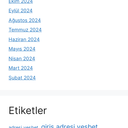
Ekim 2024
Eylül 2024
Ağustos 2024
Temmuz 2024
Haziran 2024
Mayıs 2024
Nisan 2024
Mart 2024
Şubat 2024
Etiketler
giris adresi yesbet
adresi yesbet