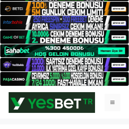
İçeriğe
atla
Menü