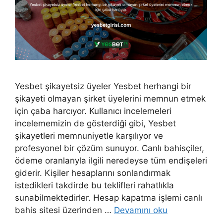
Yesbet şikayetsiz üyeler Yesbet herhangi bir
şikayeti olmayan şirket üyelerini memnun etmek
için çaba harcıyor. Kullanıcı incelemeleri
incelememizin de gösterdiği gibi, Yesbet
şikayetleri memnuniyetle karşılıyor ve
profesyonel bir çözüm sunuyor. Canlı bahisçiler,
ödeme oranlarıyla ilgili neredeyse tüm endişeleri
giderir. Kişiler hesaplarını sonlandırmak
istedikleri takdirde bu teklifleri rahatlıkla
sunabilmektedirler. Hesap kapatma işlemi canlı
bahis sitesi üzerinden …
Devamını oku