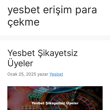
yesbet erişim para
çekme
Yesbet Şikayetsiz
Üyeler
Ocak 25, 2025
yazar
Yesbet