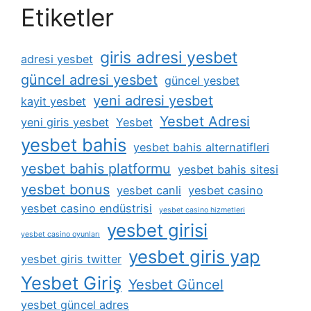
Etiketler
giris adresi yesbet
adresi yesbet
güncel adresi yesbet
güncel yesbet
yeni adresi yesbet
kayit yesbet
Yesbet Adresi
yeni giris yesbet
Yesbet
yesbet bahis
yesbet bahis alternatifleri
yesbet bahis platformu
yesbet bahis sitesi
yesbet bonus
yesbet canli
yesbet casino
yesbet casino endüstrisi
yesbet casino hizmetleri
yesbet girisi
yesbet casino oyunları
yesbet giris yap
yesbet giris twitter
Yesbet Giriş
Yesbet Güncel
yesbet güncel adres