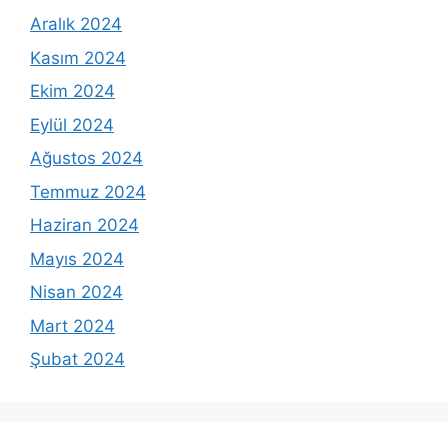
Aralık 2024
Kasım 2024
Ekim 2024
Eylül 2024
Ağustos 2024
Temmuz 2024
Haziran 2024
Mayıs 2024
Nisan 2024
Mart 2024
Şubat 2024